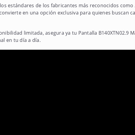
 los estándares de los fabricantes más reconocidos como
a convierte en una opción exclusiva para quienes buscan c
nibilidad limitada, asegura ya tu Pantalla B140XTN02.9 Ma
l en tu día a día.