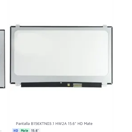
Pantalla B156XTN03.1 HW2A 15.6" HD Mate
.
HD
Mate
15.6"