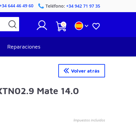
+34 644 46 49 60
Teléfono:
+34 942 71 97 35
0


Reparaciones
Volver atrás
XTN02.9 Mate 14.0
Impuestos incluidos