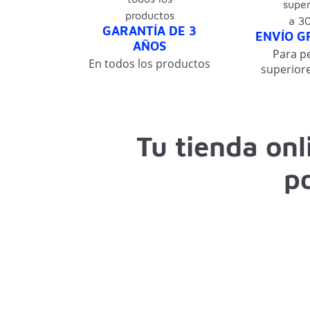
GARANTÍA DE 3
ENVÍO G
AÑOS
Para p
En todos los productos
superiore
Tu tienda on
po
Tienda online de informática especializada en
re
a domicilio. Contamos con baterías, cargadores, 
compatibles con las mejores marcas
informáti