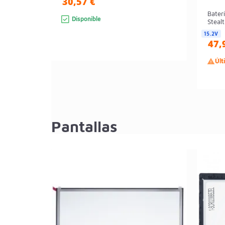
30,57 €
Bater
Disponible
Steal
15.2V
47,

Últ
Pantallas