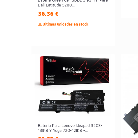
Batería Green Cell 3DDDG 93FTF Para
Hacemos entrega de piezas para reparar portátile
Dell Latitude 5280...
puedas instalarla en tu ordenador
36,36 €

Últimas unidades en stock
Batería Para Lenovo Ideapad 320S-
13IKB Y Yoga 720-12IKB -...