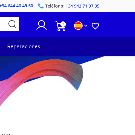
+34 644 46 49 60
Teléfono:
+34 942 71 97 35
0


Reparaciones