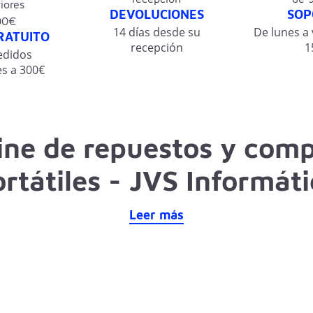
DEVOLUCIONES
SOP
14 días desde su
De lunes a 
RATUITO
recepción
1
edidos
s a 300€
line de repuestos y com
rtátiles - JVS Informát
Leer más
puestos para portátiles
. Servicio de reparación y sustitución 
cables Flex, placas base, pantallas, teclados y muchos más. Tod
cas al mejor precio.