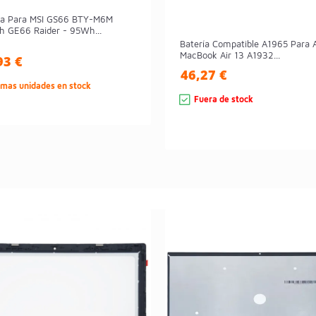
ía Para MSI GS66 BTY-M6M
th GE66 Raider - 95Wh...
Batería Compatible A1965 Para 
MacBook Air 13 A1932...
93 €
46,27 €
imas unidades en stock
Fuera de stock