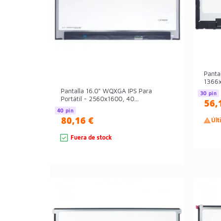
Panta
1366x
Pantalla 16.0" WQXGA IPS Para
30 pin
Portátil - 2560x1600, 40...
56,
40 pin
80,16 €

Últ
Fuera de stock