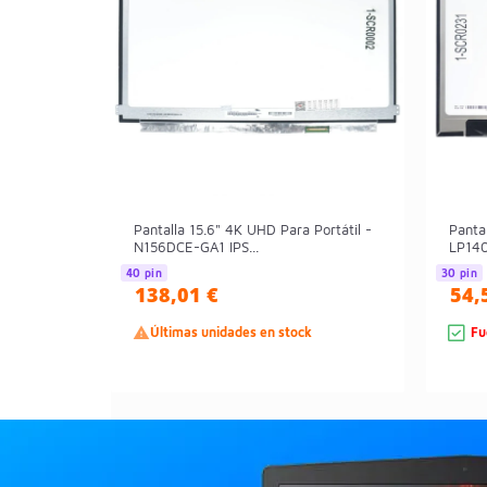
Pantalla 15.6" 4K UHD Para Portátil -
Pantal
N156DCE-GA1 IPS...
LP140
40 pin
30 pin
138,01 €
54,

Últimas unidades en stock
Fu