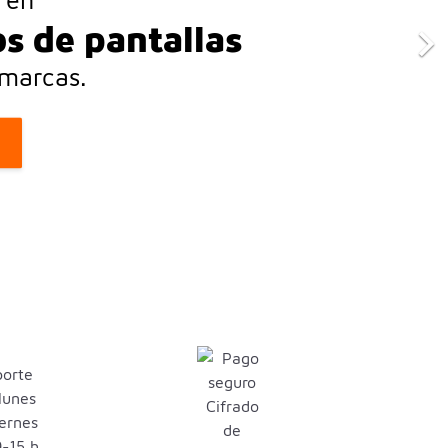
res para
es