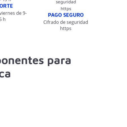
ORTE
viernes de 9-
PAGO SEGURO
5 h
Cifrado de seguridad
https
ponentes para
ica
de piezas para ordenadores portátiles con entrega
os ellos son
recambios para portátiles