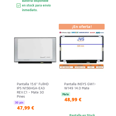
Batería disponible
en stock para envío
inmediato.
¡En oferta!
Pantalla 15.6" FullHD
Pantalla INSYS GW1-
IPS N156HGA-EA3
W149 14.0 Mate
REV.C1 - Mate 30
Mate
Pines
48,99 €
30 pin
47,99 €
Pantalla en Stock.