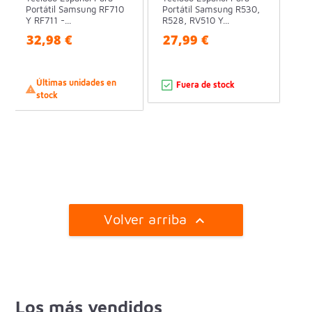
Portátil Samsung RF710
Portátil Samsung R530,
Y RF711 -...
R528, RV510 Y...
32,98 €
27,99 €
Últimas unidades en
Fuera de stock

stock
Volver arriba

Los más vendidos