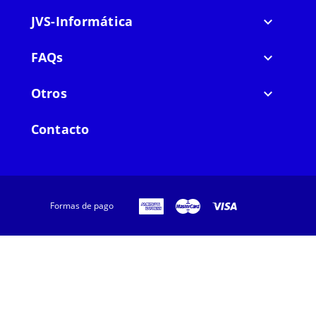
Cómo sustituir teclados de
ordenadores portátiles Samsung
JVS-Informática

La sustitución de teclados de ordenadores portátiles
FAQs

Samsung no es tan sencilla como la de un ordenador
de sobremesa, pero en la práctica el proceso es muy
Otros

similar. Debemos conseguir
desconectarlo del
equipo
.
Contacto
Separa la placa con las teclas del ordenador
portátil
con cuidado e identifica un cable que estará
conectando el componente al equipo. Una vez lo
tengas desenchufado, pon en su lugar el modelo de
teclado nuevo y vuelve a encajar la placa sobre el
Formas de pago
portátil.
Cuando lo enciendas debería funcionar
correctamente, no obstante es posible que no tenga
una
configuración de serie
adaptada a tu idioma. En
ese caso, accede al panel de control de tu sistema