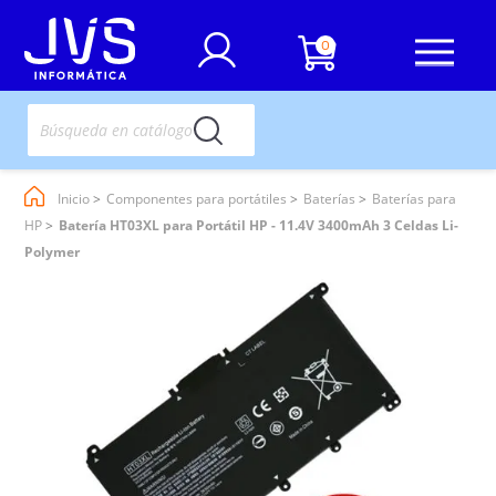
0
Inicio
Componentes para portátiles
Baterías
Baterías para
HP
Batería HT03XL para Portátil HP - 11.4V 3400mAh 3 Celdas Li-
Polymer