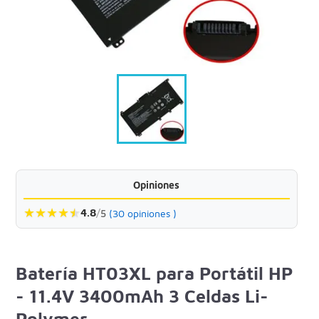
Opiniones
★
★
★
★
★
★
4.8
/
5
(30 opiniones )
Batería HT03XL para Portátil HP
- 11.4V 3400mAh 3 Celdas Li-
Polymer