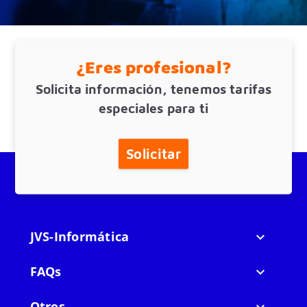
¿Eres profesional?
Solicita información, tenemos tarifas
especiales para ti
Solicitar
JVS-Informática

FAQs

Otros
