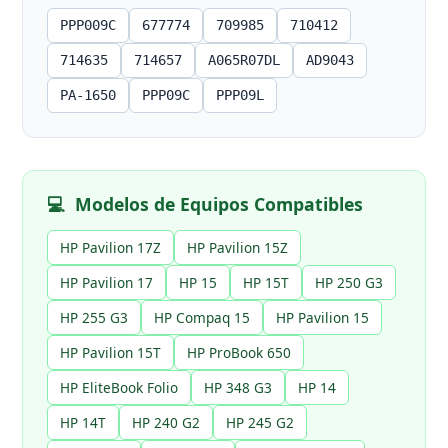
PPP009C
677774
709985
710412
714635
714657
A065R07DL
AD9043
PA-1650
PPP09C
PPP09L
💻
Modelos de Equipos Compatibles
HP Pavilion 17Z
HP Pavilion 15Z
HP Pavilion 17
HP 15
HP 15T
HP 250 G3
HP 255 G3
HP Compaq 15
HP Pavilion 15
HP Pavilion 15T
HP ProBook 650
HP EliteBook Folio
HP 348 G3
HP 14
HP 14T
HP 240 G2
HP 245 G2