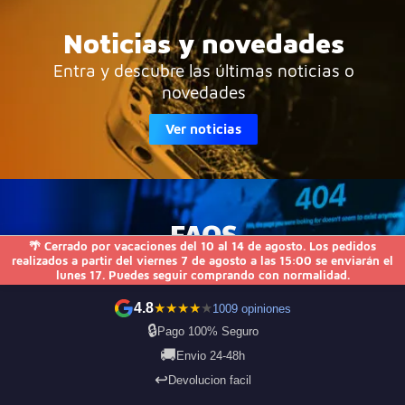
Noticias y novedades
Entra y descubre las últimas noticias o
novedades
Ver noticias
FAQS
🌴 Cerrado por vacaciones del 10 al 14 de agosto. Los pedidos
Resuelve todas tus dudas
realizados a partir del viernes 7 de agosto a las 15:00 se enviarán el
lunes 17. Puedes seguir comprando con normalidad.
Ver opiniones
4.8
★
★
★
★
★
1009 opiniones
🔒
Pago 100% Seguro
🚚
Envio 24-48h
↩️
Devolucion facil
¿Eres profesional?