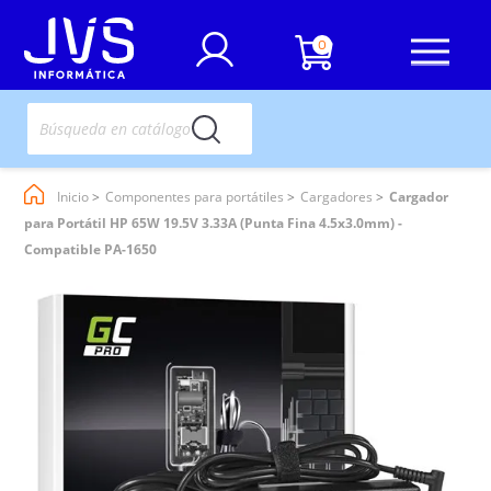
0
Inicio
Componentes para portátiles
Cargadores
Cargador
para Portátil HP 65W 19.5V 3.33A (Punta Fina 4.5x3.0mm) -
Compatible PA-1650