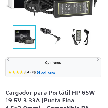


Opiniones
★
★
★
★
★
★
4.8
/
5
(4 opiniones )
Cargador para Portátil HP 65W
19.5V 3.33A (Punta Fina
4.5x3.0mm) - Compatible PA-