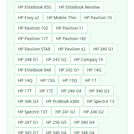
HP EliteBook 850
HP EliteBook Revolve
HP Envy x2
HP Mobile Thin
HP Pavilion 10
HP Pavilion 10Z
HP Pavilion 11
HP Pavilion 11T
HP Pavilion 14Z
HP Pavilion STAR
HP Pavilion x2
HP 340 G1
HP 248 G1
HP 242 G2
HP Compaq 14
HP EliteBook 848
HP 242 G1
HP 14G
HP 14Q
HP 15G
HP 15Q
HP 17
HP 17T
HP 17Z
HP 246 G4
HP 340 G3
HP 346 G3
HP ProBook x360
HP Spectre 13
HP Spectre 13T
HP 241 G1
HP 246 G2
HP 247 G1
HP 256 G5
HP 340 G4
HP 345 G2
HP 346 G4
HP 348 G4