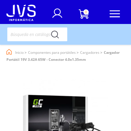
0
Inicio
Componentes para portátiles
Cargadores
Cargador
Portátil 19V 3.42A 65W - Conector 4.0x1.35mm