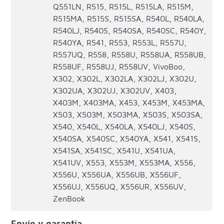
Q551LN, R515, R515L, R515LA, R515M,
R515MA, R515S, R515SA, R540L, R540LA,
R540LJ, R540S, R540SA, R540SC, R540Y,
R540YA, R541, R553, R553L, R557U,
R557UQ, R558, R558U, R558UA, R558UB,
R558UF, R558UJ, R558UV, VivoBoo,
X302, X302L, X302LA, X302LJ, X302U,
X302UA, X302UJ, X302UV, X403,
X403M, X403MA, X453, X453M, X453MA,
X503, X503M, X503MA, X503S, X503SA,
X540, X540L, X540LA, X540LJ, X540S,
X540SA, X540SC, X540YA, X541, X541S,
X541SA, X541SC, X541U, X541UA,
X541UV, X553, X553M, X553MA, X556,
X556U, X556UA, X556UB, X556UF,
X556UJ, X556UQ, X556UR, X556UV,
ZenBook
Envío y garantía