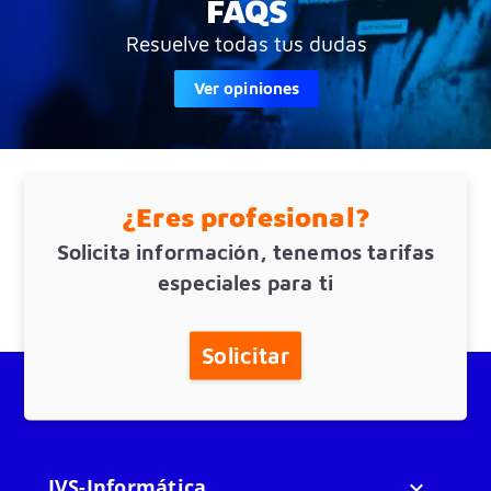
FAQS
Resuelve todas tus dudas
Ver opiniones
¿Eres profesional?
Solicita información, tenemos tarifas
especiales para ti
Solicitar
JVS-Informática
