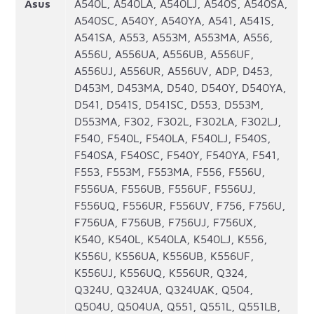
Asus
A540L, A540LA, A540LJ, A540S, A540SA,
A540SC, A540Y, A540YA, A541, A541S,
A541SA, A553, A553M, A553MA, A556,
A556U, A556UA, A556UB, A556UF,
A556UJ, A556UR, A556UV, ADP, D453,
D453M, D453MA, D540, D540Y, D540YA,
D541, D541S, D541SC, D553, D553M,
D553MA, F302, F302L, F302LA, F302LJ,
F540, F540L, F540LA, F540LJ, F540S,
F540SA, F540SC, F540Y, F540YA, F541,
F553, F553M, F553MA, F556, F556U,
F556UA, F556UB, F556UF, F556UJ,
F556UQ, F556UR, F556UV, F756, F756U,
F756UA, F756UB, F756UJ, F756UX,
K540, K540L, K540LA, K540LJ, K556,
K556U, K556UA, K556UB, K556UF,
K556UJ, K556UQ, K556UR, Q324,
Q324U, Q324UA, Q324UAK, Q504,
Q504U, Q504UA, Q551, Q551L, Q551LB,