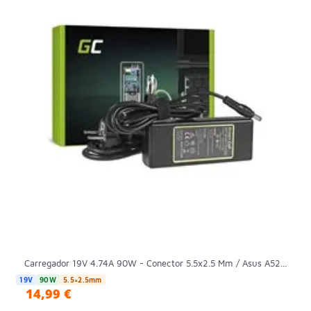
Carregador 19V 4.74A 90W - Conector 5.5x2.5 Mm / Asus A52...
19V
90W
5.5×2.5mm
14,99 €