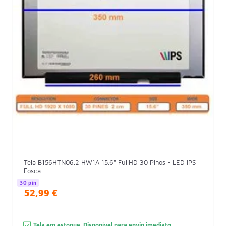
Tela B156HTN06.2 HW1A 15.6" FullHD 30 Pinos - LED IPS
Fosca
30 pin
52,99 €
Tela em estoque. Disponível para envio imediato.