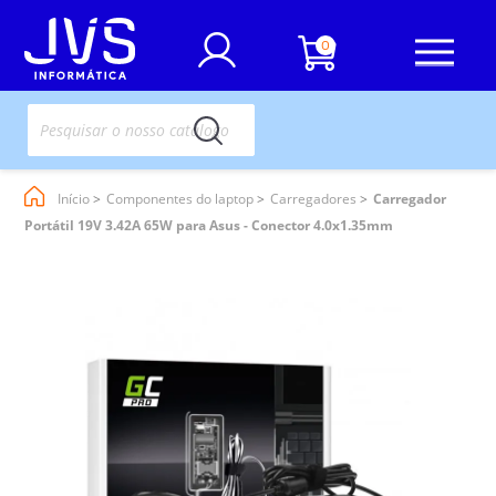
0
Início
Componentes do laptop
Carregadores
Carregador
Portátil 19V 3.42A 65W para Asus - Conector 4.0x1.35mm