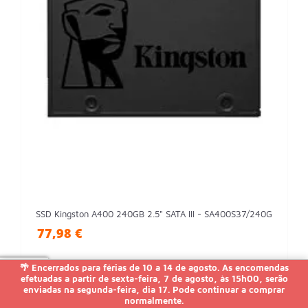
SSD Kingston A400 240GB 2.5" SATA III - SA400S37/240G
77,98 €
🌴 Encerrados para férias de 10 a 14 de agosto. As encomendas
Em estoque. Entrega 1 ou 2 dias úteis
efetuadas a partir de sexta-feira, 7 de agosto, às 15h00, serão
enviadas na segunda-feira, dia 17. Pode continuar a comprar
normalmente.