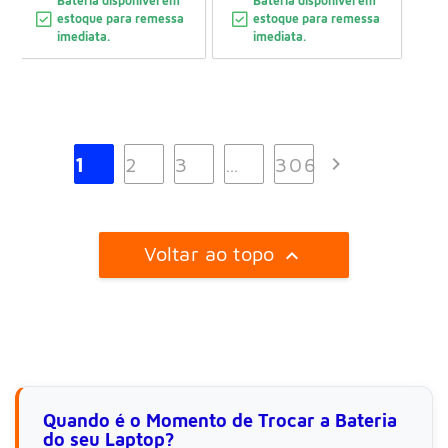
Bateria disponível em
Bateria disponível em
estoque para remessa
estoque para remessa
imediata.
imediata.

1
2
3
…
306
Voltar ao topo

Quando é o Momento de Trocar a Bateria
do seu Laptop?