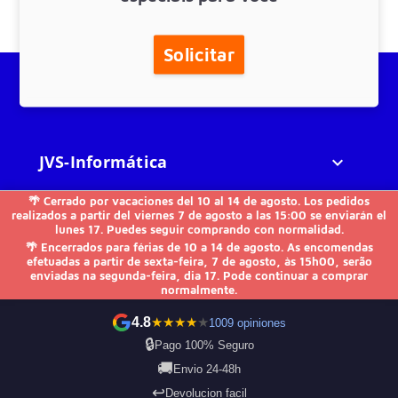
Solicitar
JVS-Informática

🌴 Cerrado por vacaciones del 10 al 14 de agosto. Los pedidos
FAQs

realizados a partir del viernes 7 de agosto a las 15:00 se enviarán el
lunes 17. Puedes seguir comprando con normalidad.
🌴 Encerrados para férias de 10 a 14 de agosto. As encomendas
Outros

efetuadas a partir de sexta-feira, 7 de agosto, às 15h00, serão
enviadas na segunda-feira, dia 17. Pode continuar a comprar
normalmente.
Contacte-nos
4.8
★
★
★
★
★
1009 opiniones
🔒
Pago 100% Seguro
🚚
Envio 24-48h
Formas de pagamento
↩️
Devolucion facil