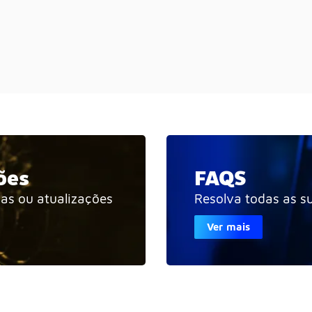
ões
FAQS
ias ou atualizações
Resolva todas as s
Ver mais