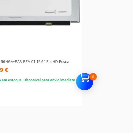
156HGA-EA3 REV.C1 15.6" FullHD Fosca
9 €
0
a em estoque. Disponível para envio imediato.