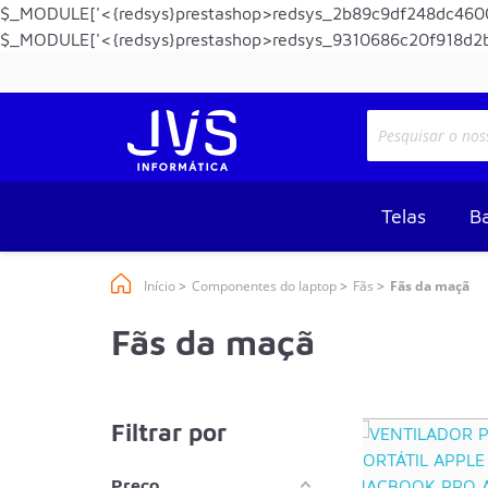
$_MODULE['<{redsys}prestashop>redsys_2b89c9df248dc4600
$_MODULE['<{redsys}prestashop>redsys_9310686c20f918d2b
Telas
Ba
Início
Componentes do laptop
Fãs
Fãs da maçã
Fãs da maçã
Filtrar por
Preço