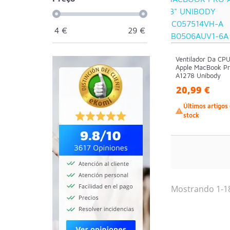
4
€
29
€
Ventilador Da CP
Apple MacBook Pr
A1278 Unibody
20,99 €
Últimos artigos

stock
Mostrando 1-18