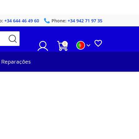
p:
+34 644 46 49 60
Phone:
+34 942 71 97 35

0

Reparações