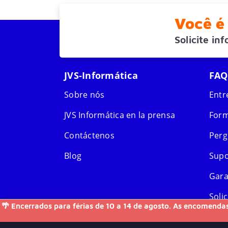
Você é 
Solicite in
JVS-Informática
FAQ
Sobre nós
Entr
JVS Informática en la prensa
Form
Contáctenos
Perg
Blog
Supo
Gara
Soli
🌴 Encerrados para férias de 10 a 14 de agosto. As encomendas