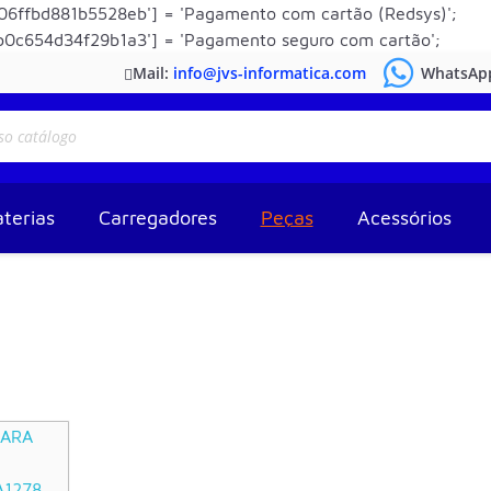
6ffbd881b5528eb'] = 'Pagamento com cartão (Redsys)';
0c654d34f29b1a3'] = 'Pagamento seguro com cartão';
Mail:
info@jvs-informatica.com
WhatsAp
terias
Carregadores
Peças
Acessórios