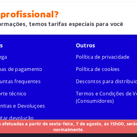
profissional?
formações, temos tarifas especiais para você
s
Outros
ega
Política de privacidade
as de pagamento
Política de cookies
untas frequentes
Descontos para distribui
rte técnico
Termos e Condições de 
(Consumidores)
ntias e Devoluçoes
citar devolução
 efetuadas a partir de sexta-feira, 7 de agosto, às 15h00, ser
normalmente.