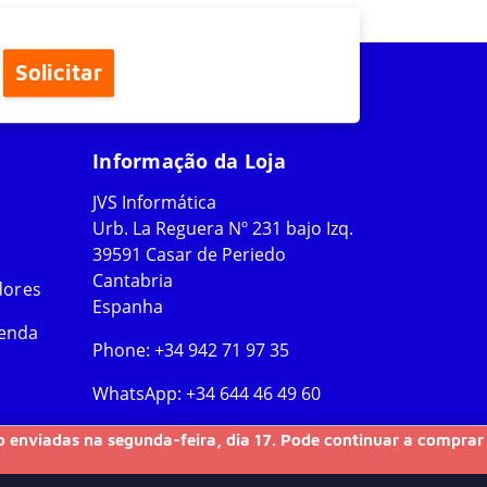
Solicitar
Informação da Loja
JVS Informática
Urb. La Reguera Nº 231 bajo Izq.
39591 Casar de Periedo
Cantabria
dores
Espanha
Venda
Phone:
+34 942 71 97 35
WhatsApp:
+34 644 46 49 60
ão enviadas na segunda-feira, dia 17. Pode continuar a comprar