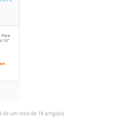
U Para
o 13"
 em
 de um total de 18 artigo(s)