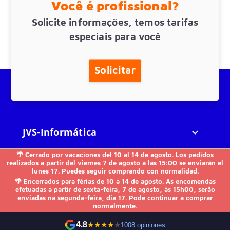
Você é profissional?
Solicite informações, temos tarifas
especiais para você
Solicitar
JVS-Informática

🌴 Cerrado por vacaciones del 10 al 14 de agosto. Los pedidos
FAQs

realizados a partir del viernes 7 de agosto a las 15:00 se enviarán el
lunes 17. Puedes seguir comprando con normalidad.
🌴 Encerrados para férias de 10 a 14 de agosto. As encomendas
Outros

efetuadas a partir de sexta-feira, 7 de agosto, às 15h00, serão
enviadas na segunda-feira, dia 17. Pode continuar a comprar
normalmente.
Contacte-nos
4.8
★
★
★
★
★
1008 opiniones