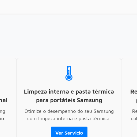
🌡️
Limpeza interna e pasta térmica
Re
nal
para portáteis Samsung
ung
Otimize o desempenho do seu Samsung
R
io.
com limpeza interna e pasta térmica.
co
Ver Servicio