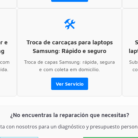
🛠️
r e
Troca de carcaças para laptops
S
ng
Samsung: Rápido e seguro
lap
 com
Troca de capas Samsung: rápida, segura
Sub
ída.
e com coleta em domicílio.
co
Ver Servicio
¿No encuentras la reparación que necesitas?
ta con nosotros para un diagnóstico y presupuesto persona