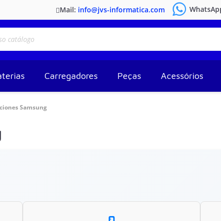
WhatsAp
Mail:
info@jvs-informatica.com
terias
Carregadores
Peças
Acessórios
ciones Samsung
g