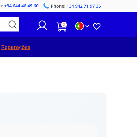
p:
+34 644 46 49 60
Phone:
+34 942 71 97 35
0


Reparações