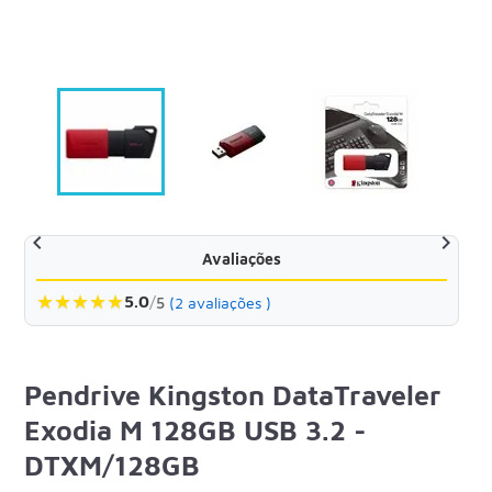


Avaliações
★
★
★
★
★
5.0
/
5
(2 avaliações )
Pendrive Kingston DataTraveler
Exodia M 128GB USB 3.2 -
DTXM/128GB