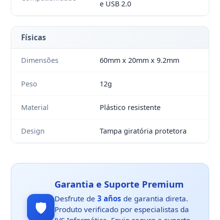
e USB 2.0
Físicas
Dimensões
60mm x 20mm x 9.2mm
Peso
12g
Material
Plástico resistente
Design
Tampa giratória protetora
Garantia e Suporte Premium
Desfrute de
3 años
de garantia direta.
🛡️
Produto verificado por especialistas da
JVS Informática. Envio seguro e suporte