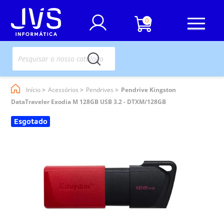
0
Início
Acessórios
Pendrives
Pendrive Kingston
DataTraveler Exodia M 128GB USB 3.2 - DTXM/128GB
Esgotado