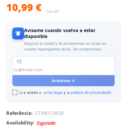
10,99 €
Com IVA
Avísame cuando vuelva a estar
notifications_active
disponible
Déjanos tu email y te enviaremos un aviso en
cuanto repongamos stock. Sin compromiso.
mail_outline
arrow_forward
Avisarme
Li e aceito o
aviso legal
y a
política de privacidade
Referência:
DTXM/128GB
Availability:
Esgotado