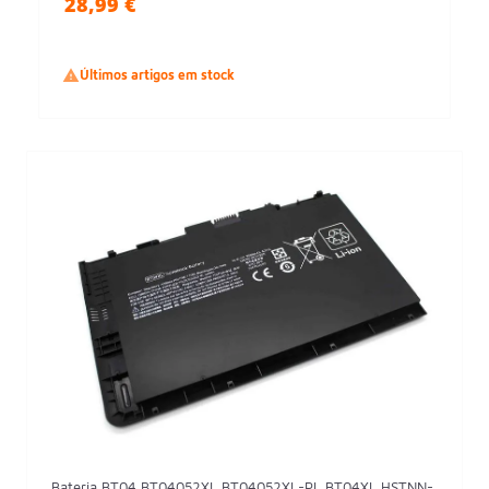
28,99 €

Últimos artigos em stock
Bateria BT04 BT04052XL BT04052XL-PL BT04XL HSTNN-