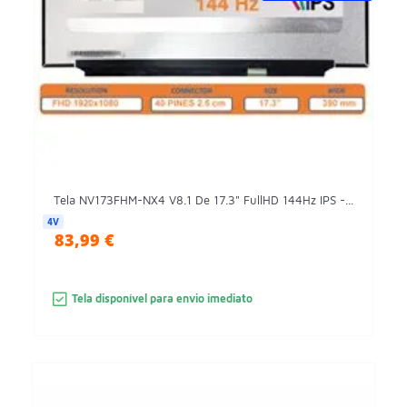
Tela NV173FHM-NX4 V8.1 De 17.3" FullHD 144Hz IPS -...
4V
83,99 €
Tela disponível para envio imediato