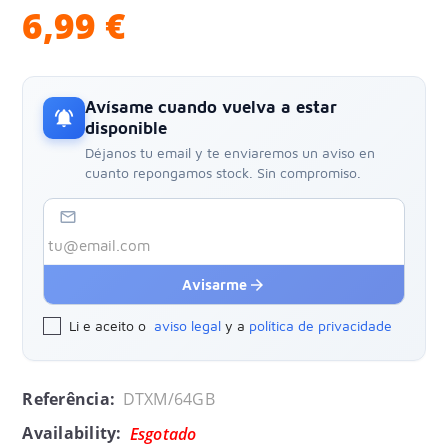
6,99 €
Avísame cuando vuelva a estar
notifications_active
disponible
Déjanos tu email y te enviaremos un aviso en
cuanto repongamos stock. Sin compromiso.
mail_outline
arrow_forward
Avisarme
Li e aceito o
aviso legal
y a
política de privacidade
Referência:
DTXM/64GB
Availability:
Esgotado