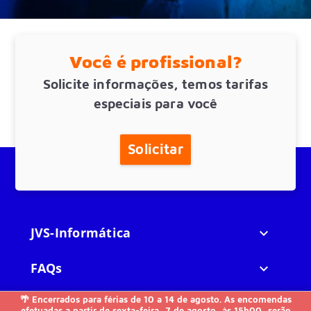
Você é profissional?
Solicite informações, temos tarifas
especiais para você
Solicitar
JVS-Informática

FAQs

🌴 Encerrados para férias de 10 a 14 de agosto. As encomendas
Outros

efetuadas a partir de sexta-feira, 7 de agosto, às 15h00, serão