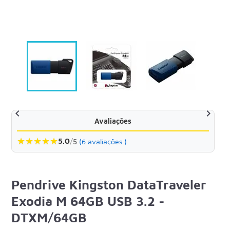


Avaliações
★
★
★
★
★
5.0
/
5
(6 avaliações )
Pendrive Kingston DataTraveler
Exodia M 64GB USB 3.2 -
DTXM/64GB