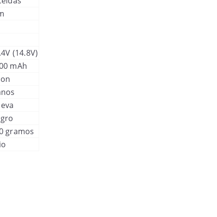
Celdas
m
.4V (14.8V)
00 mAh
-Ion
anos
eva
gro
0 gramos
io