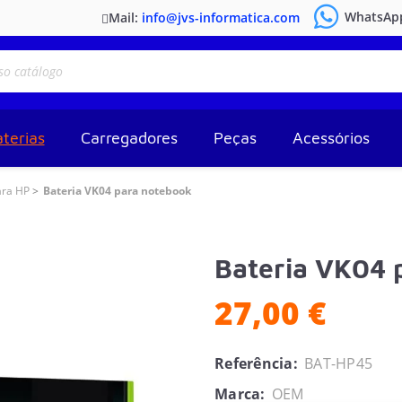
WhatsAp
Mail:
info@jvs-informatica.com
terias
Carregadores
Peças
Acessórios
ara HP
Bateria VK04 para notebook
Bateria VK04 
27,00 €
Referência:
BAT-HP45
Marca:
OEM