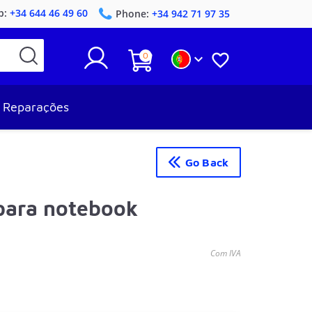
p:
+34 644 46 49 60
Phone:
+34 942 71 97 35
0


Reparações
Go Back
para notebook
Com IVA