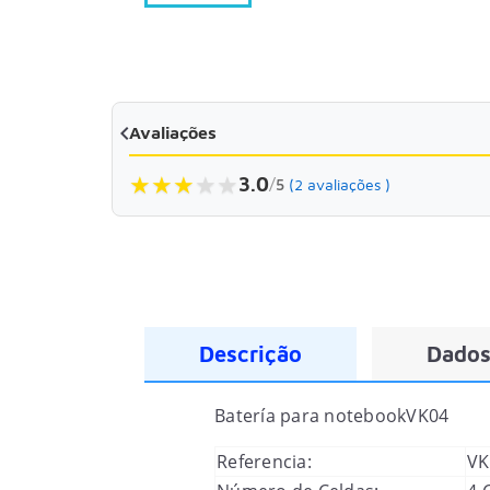

Avaliações
★
★
★
★
★
3.0
/
5
(2 avaliações )
Descrição
Dados
Batería para notebook
VK04
Referencia:
VK