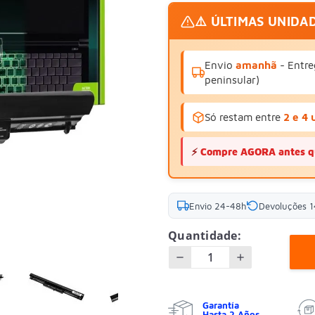
⚠️ ÚLTIMAS UNIDA
Envio
amanhã
- Entre
peninsular)
Só restam entre
2 e 4 
⚡
Compre AGORA antes q
Envio 24-48h
Devoluções 1
Quantidade:
Garantía
Hasta 2 Años