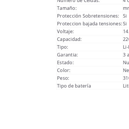
Número de Celdas:
4 
Tamaño:
m
Protección Sobretensiones:
Si
Proteccion bajada tensiones:
Si
Voltaje:
14
Capacidad:
22
Tipo:
Li
Garantia:
3 
Estado:
Nu
Color:
Ne
Peso:
31
Tipo de batería
Lit