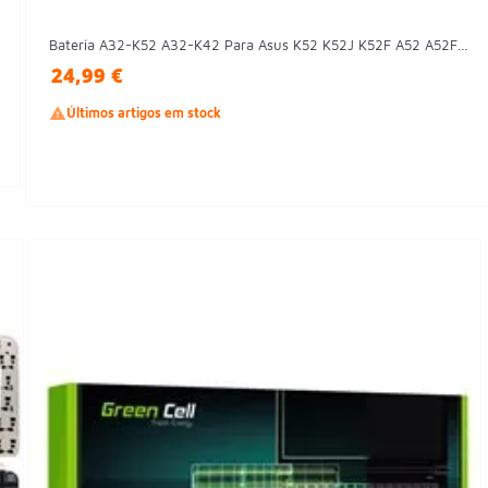
Batería A32-K52 A32-K42 Para Asus K52 K52J K52F A52 A52F...
24,99 €

Últimos artigos em stock