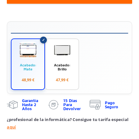
Acabado:
Acabado:
Mate
Brillo
48,99 €
47,99 €
Garantía
15 Días
Pago
Hasta 2
Para
Seguro
Años
Devolver
¿profesional de la informática? Consigue tu tarifa especial
aquí