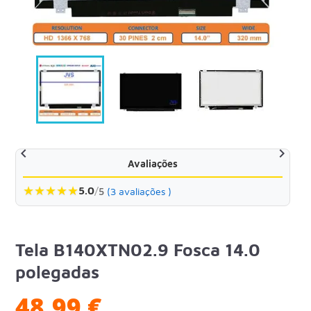


Avaliações
★
★
★
★
★
5.0
/
5
(3 avaliações )
Tela B140XTN02.9 Fosca 14.0
polegadas
48,99 €