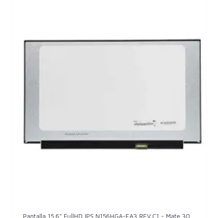
Pantalla 15.6" FullHD IPS N156HGA-EA3 REV.C1 - Mate 30