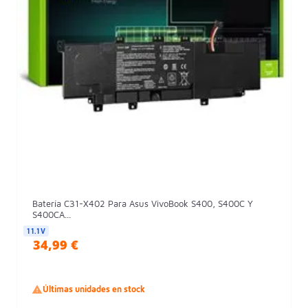
Batería C31-X402 Para Asus VivoBook S400, S400C Y
S400CA...
11.1V
34,99 €

Últimas unidades en stock