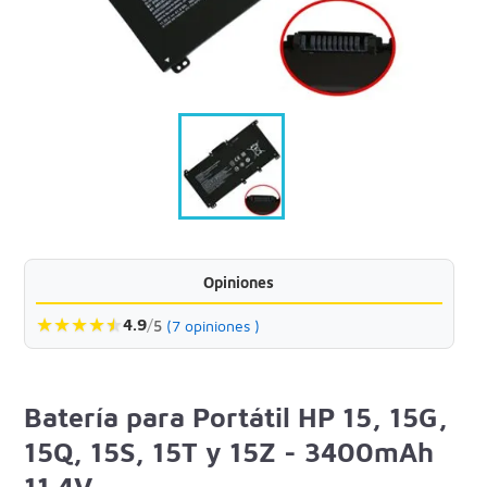
Opiniones
★
★
★
★
★
★
4.9
/
5
(7 opiniones )
Batería para Portátil HP 15, 15G,
15Q, 15S, 15T y 15Z - 3400mAh
11.4V