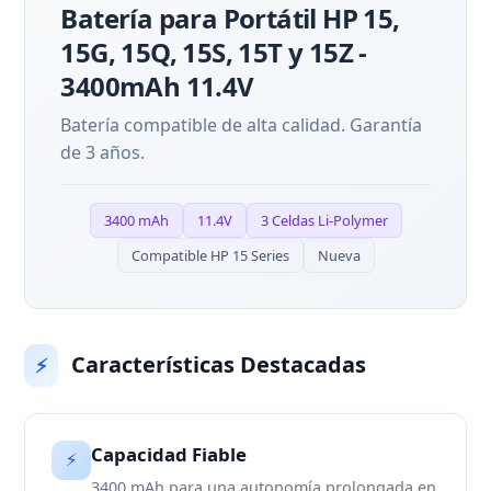
Batería para Portátil HP 15,
15G, 15Q, 15S, 15T y 15Z -
3400mAh 11.4V
Batería compatible de alta calidad. Garantía
de 3 años.
3400 mAh
11.4V
3 Celdas Li-Polymer
Compatible HP 15 Series
Nueva
Características Destacadas
⚡
Capacidad Fiable
⚡
3400 mAh para una autonomía prolongada en