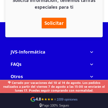
especiales para ti
Solicitar
JVS-Informática

FAQs

Otros

🌴 Cerrado por vacaciones del 10 al 14 de agosto. Los pedidos
realizados a partir del viernes 7 de agosto a las 15:00 se enviarán el
Contacto
lunes 17. Puedes seguir comprando con normalidad.
4.8
★
★
★
★
★
1009 opiniones
🔒
Pago 100% Seguro