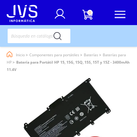
0
Inicio
Componentes para portátiles
Baterías
Baterías para
HP
Batería para Portátil HP 15, 15G, 15Q, 15S, 15T y 15Z - 3400mAh
11.4V