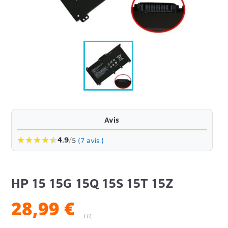
Avis
★
★
★
★
★
★
4.9
/
5
(7 avis )
HP 15 15G 15Q 15S 15T 15Z
28,99 €
TTC