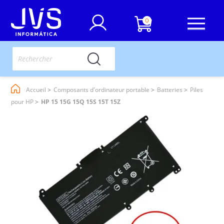
0
Accueil
Composants d'ordinateur portable
Batteries
Piles
pour HP
HP 15 15G 15Q 15S 15T 15Z