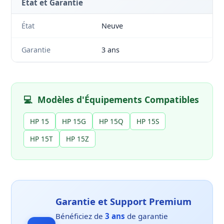
État et Garantie
État
Neuve
Garantie
3 ans
💻
Modèles d'Équipements Compatibles
HP 15
HP 15G
HP 15Q
HP 15S
HP 15T
HP 15Z
Garantie et Support Premium
Bénéficiez de
3 ans
de garantie