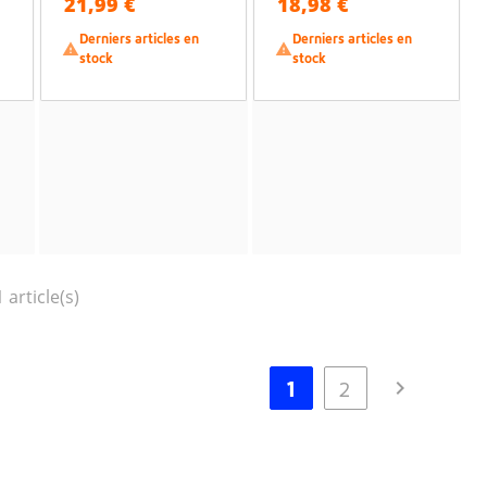
21,99 €
18,98 €
Derniers articles en
Derniers articles en


stock
stock
 article(s)

1
2