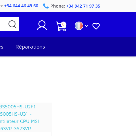
p:
+34 644 46 49 60
Phone:
+34 942 71 97 35
0


es
Réparations