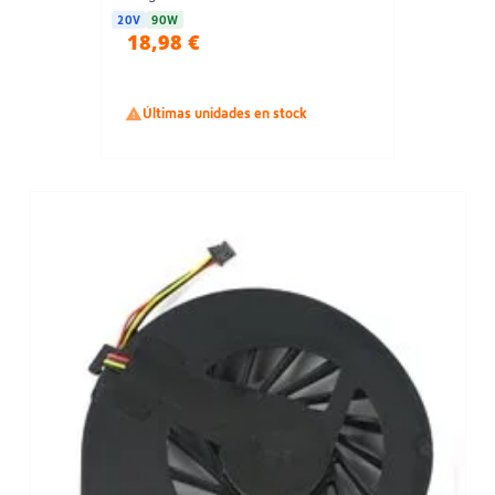
20V
90W
18,98 €

Últimas unidades en stock