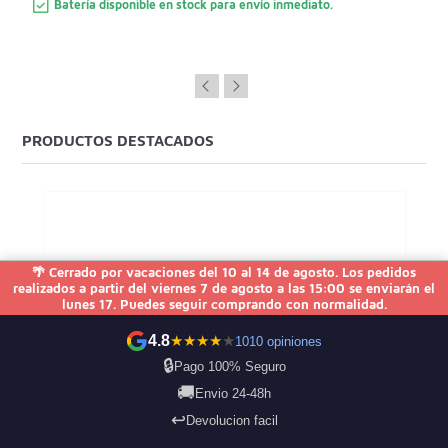
Batería disponible en stock para envío inmediato.
PRODUCTOS DESTACADOS
🌴 Cerrado por vacaciones del 10 al 14 de agosto. Los pedidos
realizados a partir del viernes 7 de agosto a las 15:00 se enviarán el
lunes 17. Puedes seguir comprando con normalidad.
4.8
★
★
★
★
★
1010 opiniones
🔒
Pago 100% Seguro
🚚
Envio 24-48h
↩️
Devolucion facil