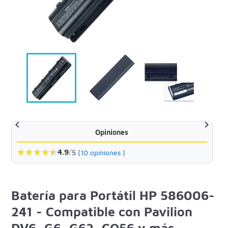


Opiniones
★
★
★
★
★
★
4.9
/
5
(10 opiniones )
Batería para Portátil HP 586006-
241 - Compatible con Pavilion
DV6, G6, G62, CQ56 y más