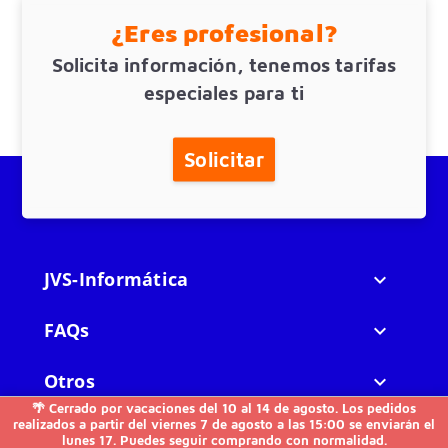
¿Eres profesional?
Solicita información, tenemos tarifas
especiales para ti
Solicitar
JVS-Informática

FAQs

Otros

🌴 Cerrado por vacaciones del 10 al 14 de agosto. Los pedidos
realizados a partir del viernes 7 de agosto a las 15:00 se enviarán el
Contacto
lunes 17. Puedes seguir comprando con normalidad.