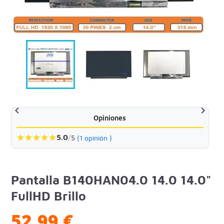


Opiniones
★
★
★
★
★
5.0
/
5
(1 opinión )
Pantalla B140HAN04.0 14.0 14.0"
FullHD Brillo
52,99 €