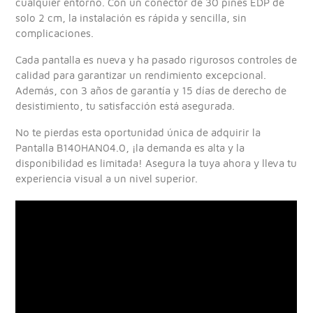
cualquier entorno. Con un conector de 30 pines EDP de
solo 2 cm, la instalación es rápida y sencilla, sin
complicaciones.
Cada pantalla es nueva y ha pasado rigurosos controles de
calidad para garantizar un rendimiento excepcional.
Además, con 3 años de garantía y 15 días de derecho de
desistimiento, tu satisfacción está asegurada.
No te pierdas esta oportunidad única de adquirir la
Pantalla B140HAN04.0, ¡la demanda es alta y la
disponibilidad es limitada! Asegura la tuya ahora y lleva tu
experiencia visual a un nivel superior.