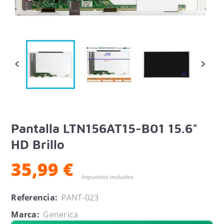


Pantalla LTN156AT15-B01 15.6"
HD Brillo
35,99 €
Impuestos incluidos
Referencia:
PANT-023
Marca:
Generica