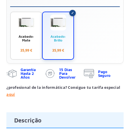
Acabado:
Acabado:
Mate
Brillo
35,99 €
35,99 €
Garantía
15 Días
Pago
Hasta 2
Para
Seguro
Años
Devolver
¿profesional de la informática? Consigue tu tarifa especial
aquí
Descrição