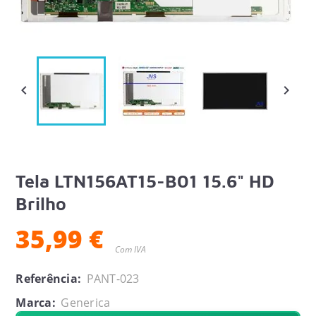


Tela LTN156AT15-B01 15.6" HD
Brilho
35,99 €
Com IVA
Referência:
PANT-023
Marca:
Generica