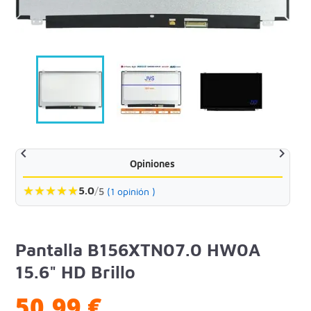


Opiniones
★
★
★
★
★
5.0
/
5
(1 opinión )
Pantalla B156XTN07.0 HW0A
15.6" HD Brillo
50,99 €