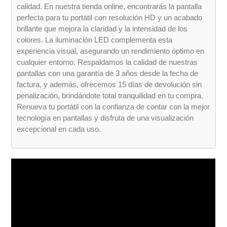
calidad. En nuestra tienda online, encontrarás la pantalla
perfecta para tu portátil con resolución HD y un acabado
brillante que mejora la claridad y la intensidad de los
colores. La iluminación LED complementa esta
experiencia visual, asegurando un rendimiento óptimo en
cualquier entorno. Respaldamos la calidad de nuestras
pantallas con una garantía de 3 años desde la fecha de
factura, y además, ofrecemos 15 días de devolución sin
penalización, brindándote total tranquilidad en tu compra.
Renueva tu portátil con la confianza de contar con la mejor
tecnología en pantallas y disfruta de una visualización
excepcional en cada uso.