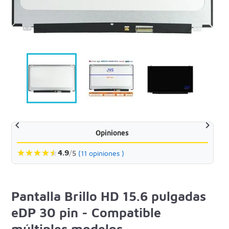


Opiniones
★
★
★
★
★
★
4.9
/
5
(11 opiniones )
Pantalla Brillo HD 15.6 pulgadas
eDP 30 pin - Compatible
múltiples modelos