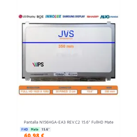
Pantalla N156HGA-EA3 REV.C2 15.6" FullHD Mate
FHD
Mate
15.6"
60,98 €