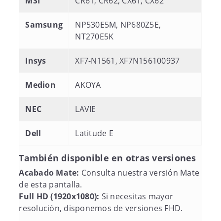
MSI
CR61, CR62, CX61, CX62
Samsung
NP530E5M, NP680Z5E,
NT270E5K
Insys
XF7-N1561, XF7N156100937
Medion
AKOYA
NEC
LAVIE
Dell
Latitude E
También disponible en otras versiones
Acabado Mate:
Consulta nuestra versión Mate
de esta pantalla.
Full HD (1920x1080):
Si necesitas mayor
resolución, disponemos de versiones FHD.