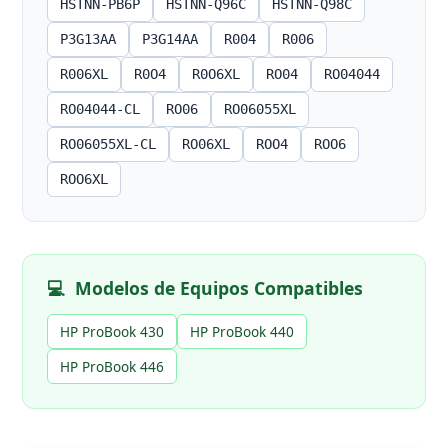
HSTNN-PB6P
HSTNN-Q96C
HSTNN-Q98C
P3G13AA
P3G14AA
R004
R006
R006XL
R0O4
R0O6XL
RO04
RO04044
RO04044-CL
RO06
RO06055XL
RO06055XL-CL
RO06XL
ROO4
ROO6
ROO6XL
💻
Modelos de Equipos Compatibles
HP ProBook 430
HP ProBook 440
HP ProBook 446