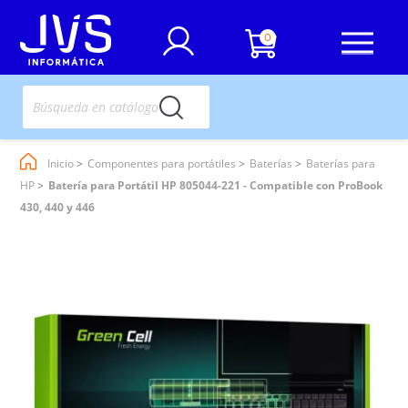
0
Inicio
Componentes para portátiles
Baterías
Baterías para
HP
Batería para Portátil HP 805044-221 - Compatible con ProBook
430, 440 y 446