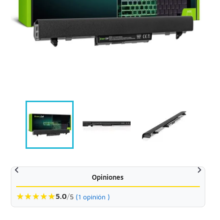


Opiniones
★
★
★
★
★
5.0
/
5
(1 opinión )