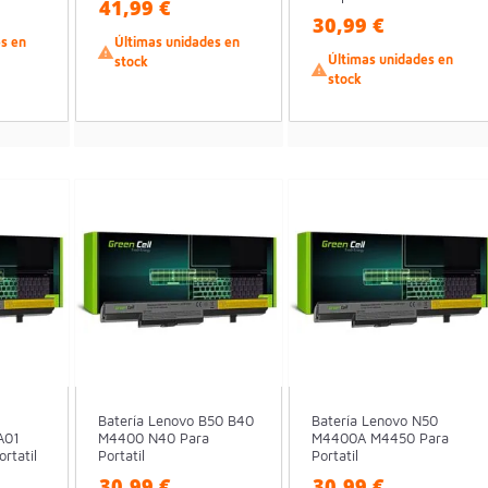
41,99 €
30,99 €
es en
Últimas unidades en

Últimas unidades en
stock

stock
Batería Lenovo B50 B40
Batería Lenovo N50
A01
M4400 N40 Para
M4400A M4450 Para
rtatil
Portatil
Portatil
30,99 €
30,99 €