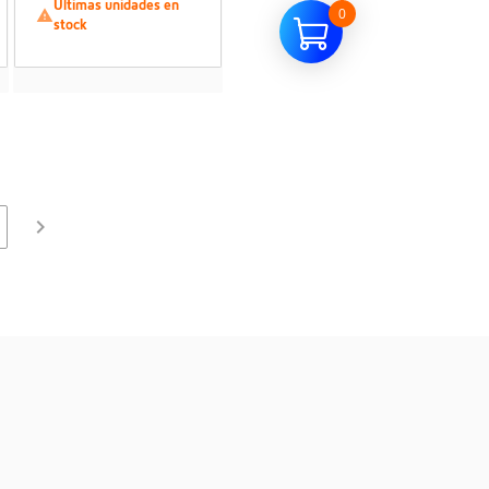
Últimas unidades en
0

stock

0