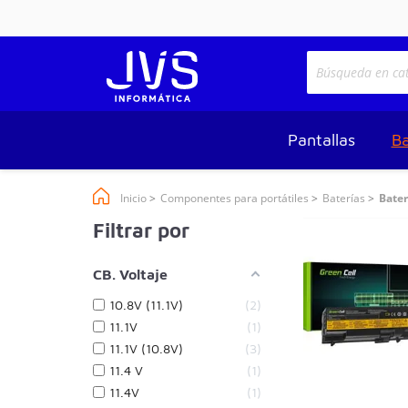
Pantallas
Ba
Inicio
Componentes para portátiles
Baterías
Bater
Filtrar por
CB. Voltaje
10.8V (11.1V)
2
11.1V
1
11.1V (10.8V)
3
11.4 V
1
11.4V
1