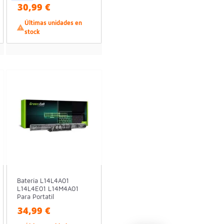
30,99 €
Últimas unidades en

stock
Batería L14L4A01
L14L4E01 L14M4A01
Para Portatil
34,99 €