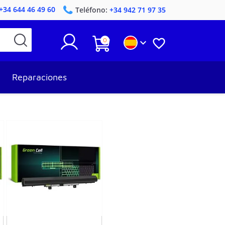
+34 644 46 49 60
Teléfono:
+34 942 71 97 35
0


Reparaciones