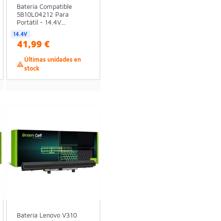
Batería Compatible
5B10L04212 Para
Portátil - 14.4V...
14.4V
41,99 €
Últimas unidades en

stock
Batería Lenovo V310