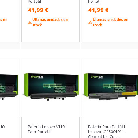
Portatil
Portatil
41,99 €
41,99 €
es en
Últimas unidades en
Últimas unidades en


stock
stock
510
Batería Lenovo V110
Batería Para Portátil
Para Portatil
Lenovo 121500191 -
Compatible Con...