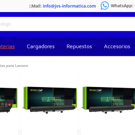
WhatsApp:
Mail:
info@jvs-informatica.com
terías
Cargadores
Repuestos
Accesorios
ías para Lenovo