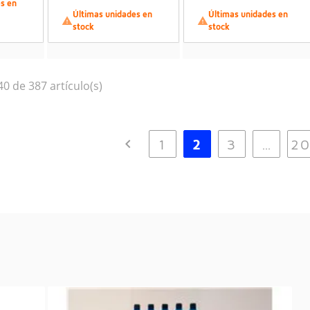
es en
Últimas unidades en
Últimas unidades en


stock
stock
0 de 387 artículo(s)

1
2
3
…
2