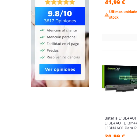
41,99 €
Últimas unidad

stock
Batería L13L4A01
L13L4AO1 L13M4
L13M4AO1 Para Po
30,99 €