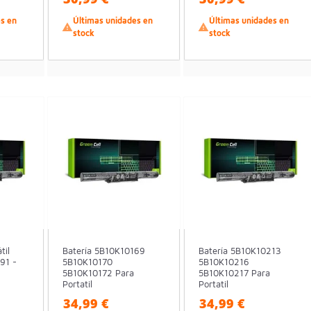
es en
Últimas unidades en
Últimas unidades en


stock
stock
til
Batería 5B10K10169
Batería 5B10K10213
91 -
5B10K10170
5B10K10216
5B10K10172 Para
5B10K10217 Para
Portatil
Portatil
34,99 €
34,99 €