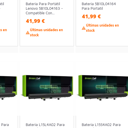
til
Batería Para Portátil
Batería 5B10L04164
-
Lenovo 5B10L04163 -
Para Portatil
Compatible Con...
41,99 €
41,99 €
Últimas unidades en

es en
Últimas unidades en
stock

stock
 Para
Batería L15L4A02 Para
Batería L15S4A02 Para