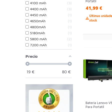
Portatil
4100 mAh
3
41,99 €
4400 mAh
3
4450 mAh
1
Últimas unidad

stock
4650mAh
1
4800mAh
1
5180mAh
1
5800 mAh
2
7200 mAh
1
Precio
19
€
80
€
Batería Lenovo V
Para Portatil