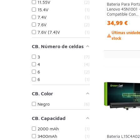
11.55V
2
Batería Para Portá
Lenovo 45N1001 
15.4V
1
Compatible Con...
7.4V
1
34,99 €
7.6V
2
7.6V (7.4)V
1
Últimas unidad

stock
CB. Número de celdas
3
7
4
4
6
2
6
1
CB. Color
Negro
6
CB. Capacidad
2000 mAh
1
3400mAh
1
Batería L15C4A02