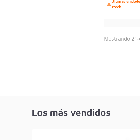
Últimas unidad

stock
Mostrando 21-4
Los más vendidos