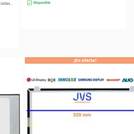
Disponible
ldas...
¡En oferta!