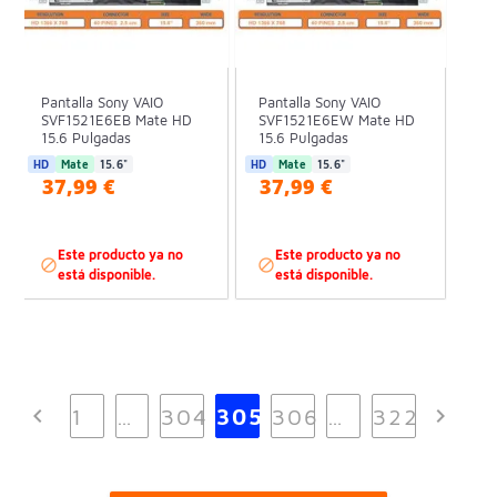
Pantalla Sony VAIO
Pantalla Sony VAIO
SVF1521E6EB Mate HD
SVF1521E6EW Mate HD
15.6 Pulgadas
15.6 Pulgadas
HD
Mate
15.6"
HD
Mate
15.6"
37,99 €
37,99 €
Este producto ya no
Este producto ya no


está disponible.
está disponible.


1
…
304
305
306
…
322