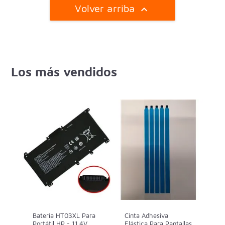
Volver arriba

Los más vendidos
Batería HT03XL Para
Cinta Adhesiva
Portátil HP - 11.4V
Elástica Para Pantallas