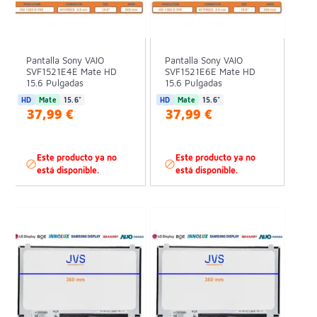
Pantalla Sony VAIO
Pantalla Sony VAIO
SVF1521E4E Mate HD
SVF1521E6E Mate HD
15.6 Pulgadas
15.6 Pulgadas
HD
Mate
15.6"
HD
Mate
15.6"
37,99 €
37,99 €
Este producto ya no
Este producto ya no


está disponible.
está disponible.