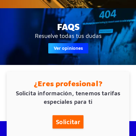
FAQS
Resuelve todas tus dudas
Ver opiniones
¿Eres profesional?
Solicita información, tenemos tarifas
especiales para ti
Solicitar