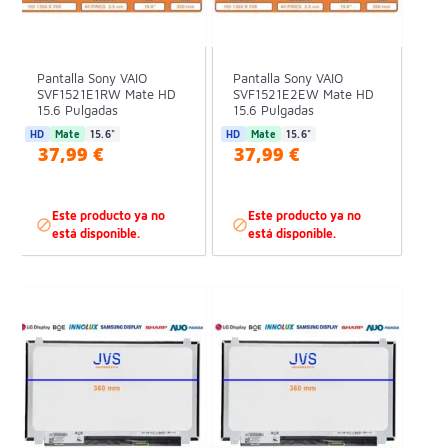
Pantalla Sony VAIO
Pantalla Sony VAIO
SVF1521E1RW Mate HD
SVF1521E2EW Mate HD
15.6 Pulgadas
15.6 Pulgadas
HD
Mate
15.6"
HD
Mate
15.6"
37,99 €
37,99 €
Este producto ya no
Este producto ya no


está disponible.
está disponible.