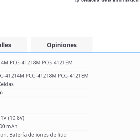
¿profesional de la informática?
lles
Opiniones
14M PCG-41218M PCG-4121EM
G-41214M PCG-41218M PCG-4121EM
Celdas
m
.1V (10.8V)
00 mAh
-Ion. Batería de iones de litio