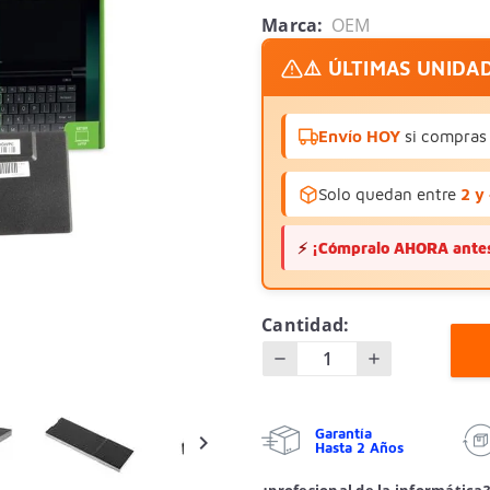
Marca:
OEM
⚠️ ÚLTIMAS UNIDA
Envío HOY
si compras 
Solo quedan entre
2 y
⚡
¡Cómpralo AHORA antes
Cantidad:
Garantía

Hasta 2 Años