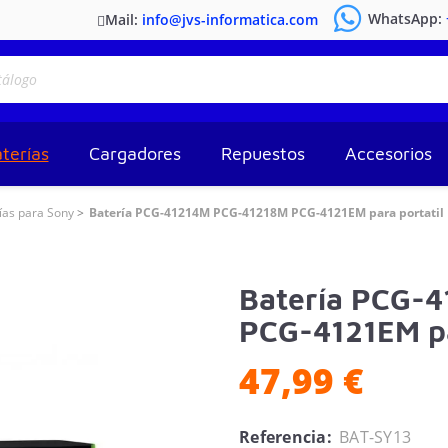
WhatsApp:
Mail:
info@jvs-informatica.com
terías
Cargadores
Repuestos
Accesorios
ías para Sony
Batería PCG-41214M PCG-41218M PCG-4121EM para portatil
Batería PCG-
PCG-4121EM pa
47,99 €
Referencia:
BAT-SY13