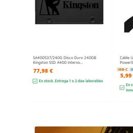
SA400S37/240G Disco Duro 240GB
Cable 
Kingston SSD A400 Interno...
PowerS
77,98 €
USB-C
U
5,99
En stock. Entrega 1 o 2 días laborables
En s
inm