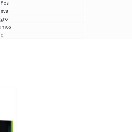
años
eva
gro
amos
io