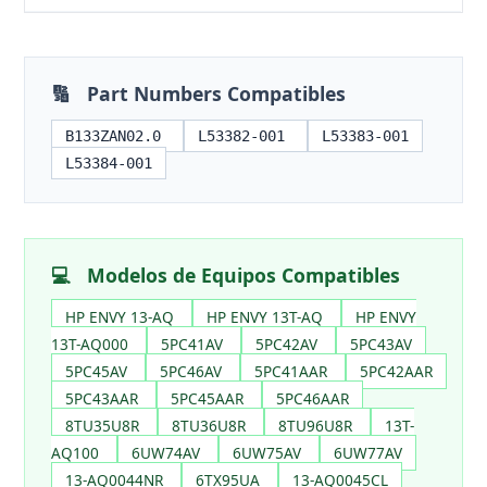
🔢
Part Numbers Compatibles
B133ZAN02.0
L53382-001
L53383-001
L53384-001
💻
Modelos de Equipos Compatibles
HP ENVY 13-AQ
HP ENVY 13T-AQ
HP ENVY
13T-AQ000
5PC41AV
5PC42AV
5PC43AV
5PC45AV
5PC46AV
5PC41AAR
5PC42AAR
5PC43AAR
5PC45AAR
5PC46AAR
8TU35U8R
8TU36U8R
8TU96U8R
13T-
AQ100
6UW74AV
6UW75AV
6UW77AV
13-AQ0044NR
6TX95UA
13-AQ0045CL