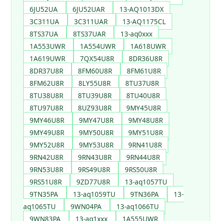
6JU52UA
6JU52UAR
13-AQ1013DX
3C311UA
3C311UAR
13-AQ1175CL
8TS37UA
8TS37UAR
13-aq0xxx
1A553UWR
1A554UWR
1A618UWR
1A619UWR
7QX54U8R
8DR36U8R
8DR37U8R
8FM60U8R
8FM61U8R
8FM62U8R
8LY55U8R
8TU37U8R
8TU38U8R
8TU39U8R
8TU40U8R
8TU97U8R
8UZ93U8R
9MY45U8R
9MY46U8R
9MY47U8R
9MY48U8R
9MY49U8R
9MY50U8R
9MY51U8R
9MY52U8R
9MY53U8R
9RN41U8R
9RN42U8R
9RN43U8R
9RN44U8R
9RN53U8R
9RS49U8R
9RS50U8R
9RS51U8R
9ZD77U8R
13-aq1057TU
9TN35PA
13-aq1059TU
9TN36PA
13-
aq1065TU
9WN04PA
13-aq1066TU
9WN83PA
13-aq1xxx
1A555UWR