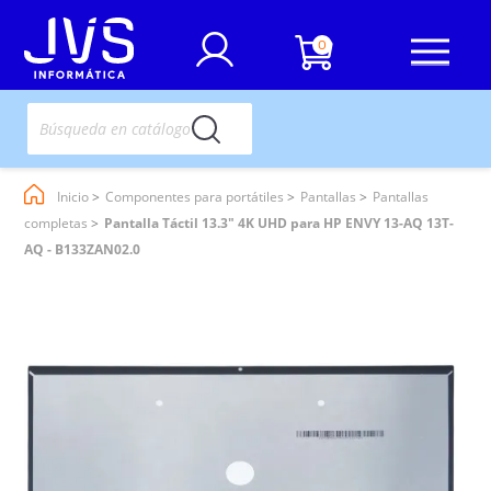
0
Inicio
Componentes para portátiles
Pantallas
Pantallas
completas
Pantalla Táctil 13.3" 4K UHD para HP ENVY 13-AQ 13T-
AQ - B133ZAN02.0