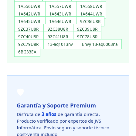
1A556UWR
1A557UWR
1A558UWR
1A642UWR
1A643UWR
1A644UWR
1A645UWR
1A646UWR
9ZC36U8R
9ZC37U8R
9ZC38U8R
9ZC39U8R
9ZC40U8R
9ZC41U8R
9ZC78U8R
9ZC79U8R
13-aq1013nv
Envy 13-aq0003na
6BG33EA
🛡️
Garantía y Soporte Premium
Disfruta de
3 años
de garantía directa.
Producto verificado por expertos de JVS
Informática. Envío seguro y soporte técnico
post-venta incluido.