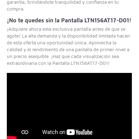
garantía, brindándote tranquilidad y confianza en tu
compra.
¡No te quedes sin la Pantalla LTN156AT17-D01!
¡Adquiere ahora esta exclusiva pantalla antes de que se
agote! La alta demanda y la disponibilidad limitada hacen
de esta oferta una oportunidad única. Aprovecha la
calidad y el rendimiento de una pantalla de primer nivel a
un precio asequible. ¡Haz que cada visualización sea
extraordinaria con la Pantalla LTN156AT17-D01!