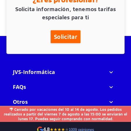
¿Eres profesional?
Solicita información, tenemos tarifas
especiales para ti
Solicitar
JVS-Informática

FAQs

🌴 Cerrado por vacaciones del 10 al 14 de agosto. Los pedidos
Otros

realizados a partir del viernes 7 de agosto a las 15:00 se enviarán el
lunes 17. Puedes seguir comprando con normalidad.
Contacto
4.8
★
★
★
★
★
1009 opiniones