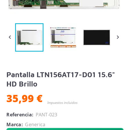


Pantalla LTN156AT17-D01 15.6"
HD Brillo
35,99 €
Impuestos incluidos
Referencia:
PANT-023
Marca:
Generica