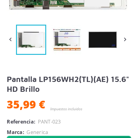


Pantalla LP156WH2(TL)(AE) 15.6"
HD Brillo
35,99 €
Impuestos incluidos
Referencia:
PANT-023
Marca:
Generica