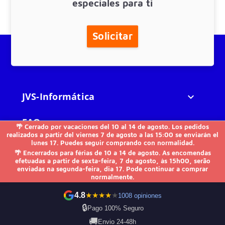
especiales para ti
Solicitar
JVS-Informática

FAQs

🌴 Cerrado por vacaciones del 10 al 14 de agosto. Los pedidos
realizados a partir del viernes 7 de agosto a las 15:00 se enviarán el
lunes 17. Puedes seguir comprando con normalidad.
Otros

🌴 Encerrados para férias de 10 a 14 de agosto. As encomendas
efetuadas a partir de sexta-feira, 7 de agosto, às 15h00, serão
enviadas na segunda-feira, dia 17. Pode continuar a comprar
Contacto
normalmente.
4.8
★
★
★
★
★
1008 opiniones
🔒
Pago 100% Seguro
🚚
Envio 24-48h