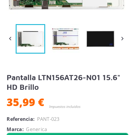


Pantalla LTN156AT26-N01 15.6"
HD Brillo
35,99 €
Impuestos incluidos
Referencia:
PANT-023
Marca:
Generica