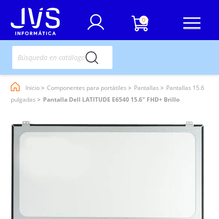
0
Inicio
Componentes para portátiles
Pantallas
Pantallas 15.6
pulgadas
Pantalla Dell LATITUDE E6540 15.6" FHD+ Brillo