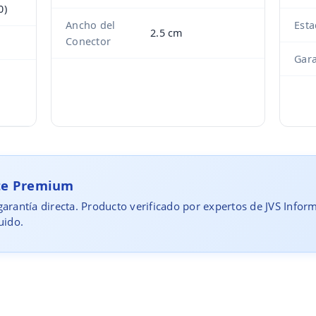
0)
Ancho del
Est
2.5 cm
Conector
Gara
rte Premium
arantía directa. Producto verificado por expertos de JVS Infor
uido.