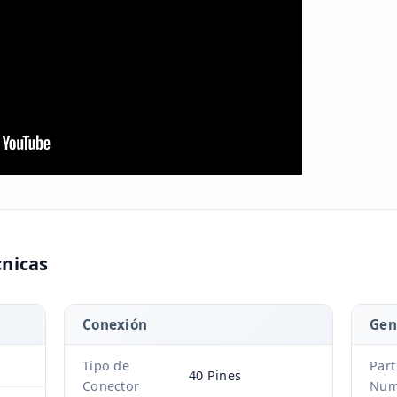
cnicas
Conexión
Gen
Tipo de
Part
40 Pines
Conector
Num