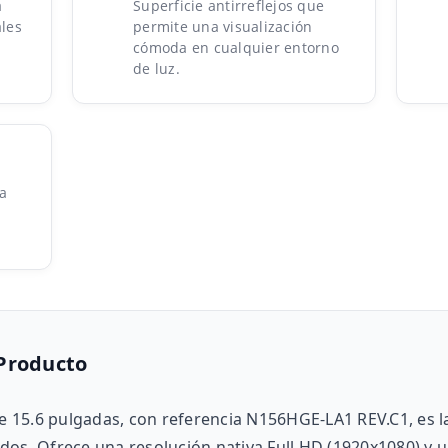
a
Superficie antirreflejos que
ales
permite una visualización
cómoda en cualquier entorno
de luz.
a
 Producto
de 15.6 pulgadas, con referencia N156HGE-LA1 REV.C1, es la
dos. Ofrece una resolución nativa Full HD (1920x1080) y