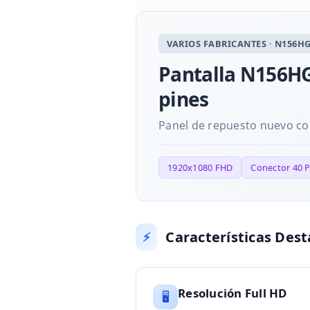
VARIOS FABRICANTES · N156HG
Pantalla N156HG
pines
Panel de repuesto nuevo con
1920x1080 FHD
Conector 40 P
Características Des
⚡
Resolución Full HD
🖥️