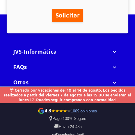
Solicitar
JVS-Informática

FAQs

Otros

🌴 Cerrado por vacaciones del 10 al 14 de agosto. Los pedidos
realizados a partir del viernes 7 de agosto a las 15:00 se enviarán el
Contacto
lunes 17. Puedes seguir comprando con normalidad.
4.8
★
★
★
★
★
1009 opiniones
🔒
Pago 100% Seguro
🚚
Envio 24-48h
Formas de pago
↩️
Devolucion facil