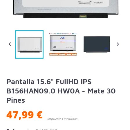


Pantalla 15.6" FullHD IPS
B156HAN09.0 HW0A - Mate 30
Pines
47,99 €
Impuestos incluidos