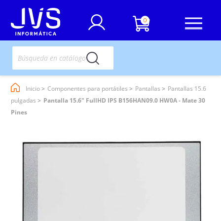
0
Inicio
Componentes para portátiles
Pantallas
Pantallas 15.6
pulgadas
Pantalla 15.6" FullHD IPS B156HAN09.0 HW0A - Mate 30
Pines