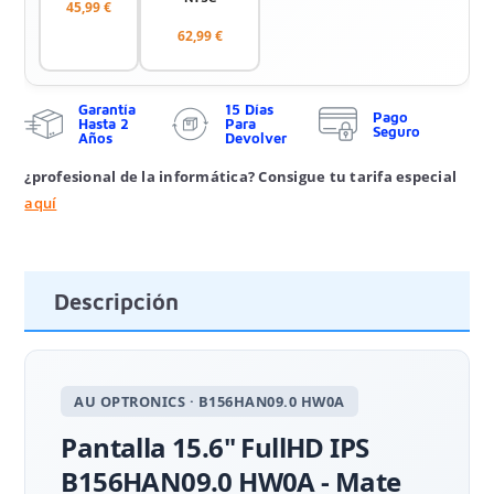
45,99 €
62,99 €
Garantía
15 Días
Pago
Hasta 2
Para
Seguro
Años
Devolver
¿profesional de la informática? Consigue tu tarifa especial
aquí
Descripción
AU OPTRONICS · B156HAN09.0 HW0A
Pantalla 15.6" FullHD IPS
B156HAN09.0 HW0A - Mate