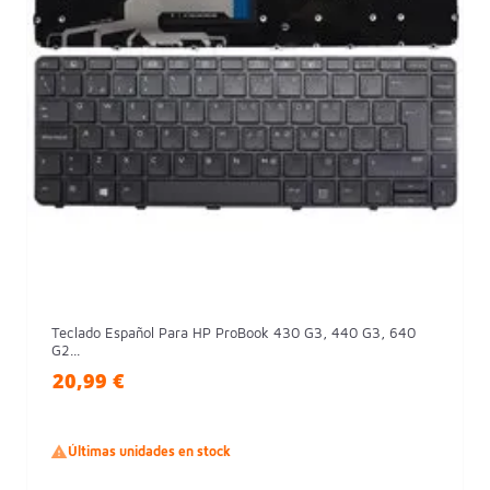
Teclado Español Para HP ProBook 430 G3, 440 G3, 640
G2...
20,99 €

Últimas unidades en stock