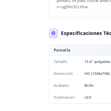
portátil, un paso crucial ante
v=ugDNn5CLHLw
⚙️
Especificaciones Té
Pantalla
Tamaño
15.6" pulgadas
Resolución
HD (1366x768)
Acabado
Brillo
Iluminación
LED