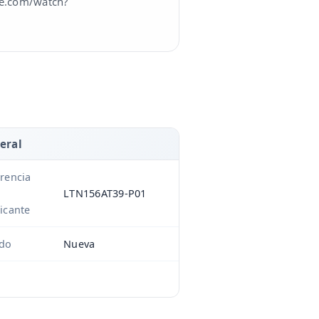
ube.com/watch?
eral
rencia
LTN156AT39-P01
icante
ado
Nueva