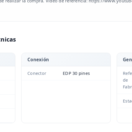
s de realizar la compra. Vídeo de referencia: https://www.yout
cnicas
Conexión
Gen
Conector
EDP 30 pines
Refe
de
Fabr
Est