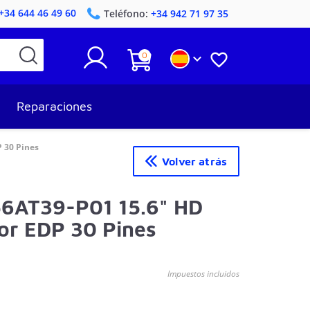
+34 644 46 49 60
Teléfono:
+34 942 71 97 35
0


Reparaciones
P 30 Pines
Volver atrás
56AT39-P01 15.6" HD
tor EDP 30 Pines
Impuestos incluidos