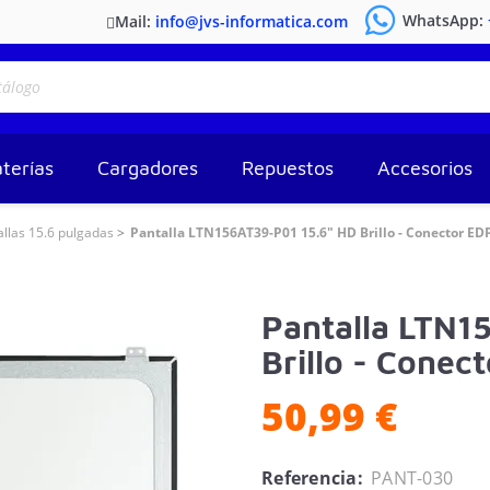
WhatsApp:
Mail:
info@jvs-informatica.com
terías
Cargadores
Repuestos
Accesorios
allas 15.6 pulgadas
Pantalla LTN156AT39-P01 15.6" HD Brillo - Conector ED
Pantalla LTN1
Brillo - Conec
50,99 €
Referencia:
PANT-030