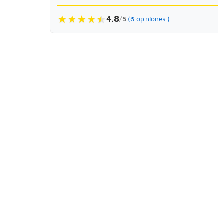
★
★
★
★
★
★
4.8
/
5
(6 opiniones )