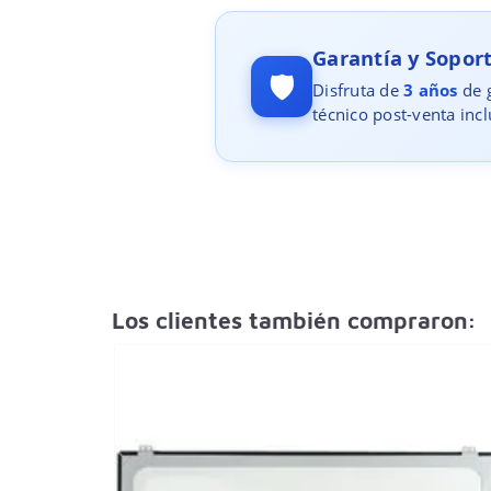
Garantía y Sopo
🛡️
Disfruta de
3 años
de g
técnico post-venta incl
Los clientes también compraron: