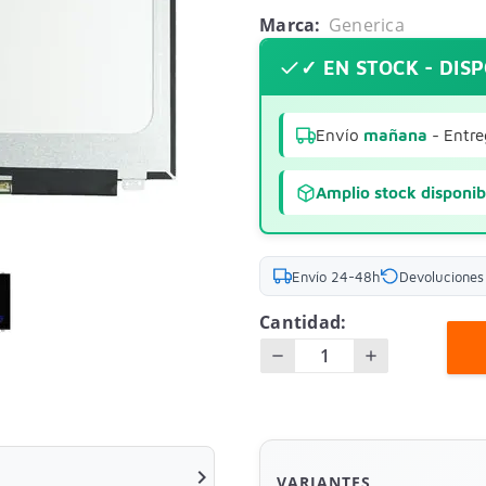
Marca:
Generica
✓ EN STOCK - DIS
Envío
mañana
- Entre
Amplio stock disponib
Envío 24-48h
Devoluciones 
Cantidad:

VARIANTES