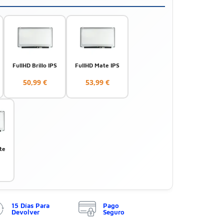
FullHD Brillo IPS
FullHD Mate IPS
50,99 €
53,99 €
te
15 Días Para
Pago
Devolver
Seguro