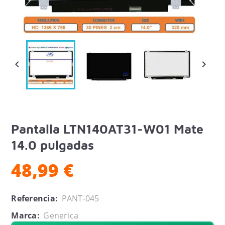


Pantalla LTN140AT31-W01 Mate
14.0 pulgadas
48,99 €
Referencia:
PANT-045
Marca:
Generica