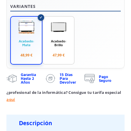
VARIANTES
Acabado:
Acabado:
Mate
Brillo
48,99 €
47,99 €
Garantía
15 Días
Pago
Hasta 2
Para
Seguro
Años
Devolver
¿profesional de la informática? Consigue tu tarifa especial
aquí
Descripción