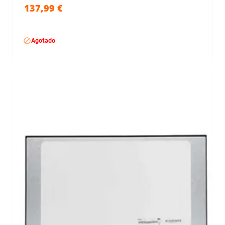
137,99 €

Agotado