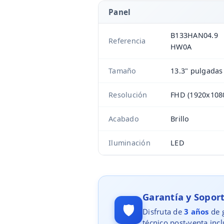
Panel
B133HAN04.9
Referencia
HW0A
Tamaño
13.3" pulgadas
Resolución
FHD (1920x108
Acabado
Brillo
Iluminación
LED
Garantía y Sopo
🛡️
Disfruta de
3 años
de g
técnico post-venta incl