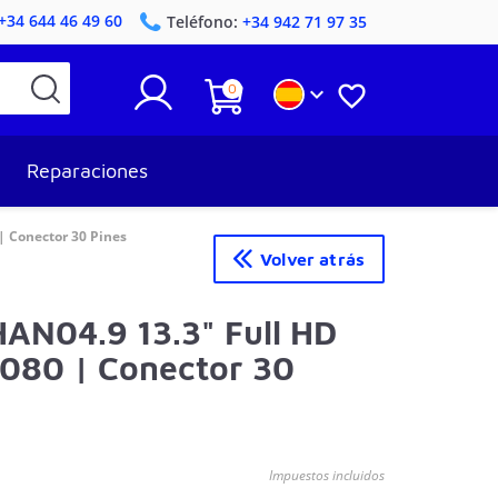
+34 644 46 49 60
Teléfono:
+34 942 71 97 35
0


Reparaciones
| Conector 30 Pines
Volver atrás
HAN04.9 13.3" Full HD
1080 | Conector 30
Impuestos incluidos