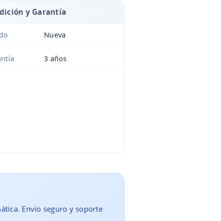
dición y Garantía
ado
Nueva
ntía
3 años
mática. Envío seguro y soporte