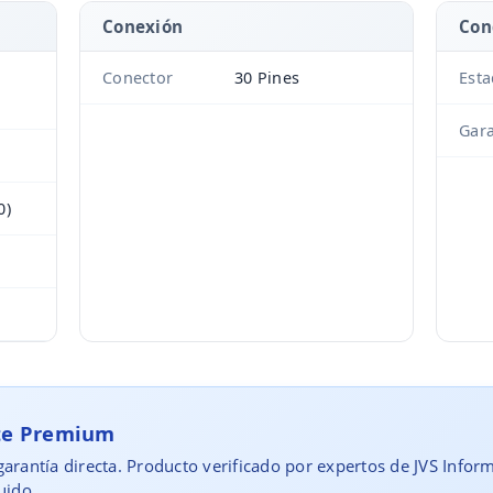
Conexión
Con
Conector
30 Pines
Est
Gara
0)
rte Premium
arantía directa. Producto verificado por expertos de JVS Infor
uido.