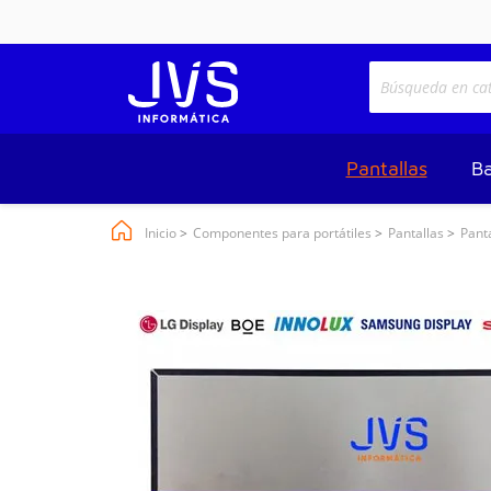
Pantallas
Ba
Inicio
Componentes para portátiles
Pantallas
Pant