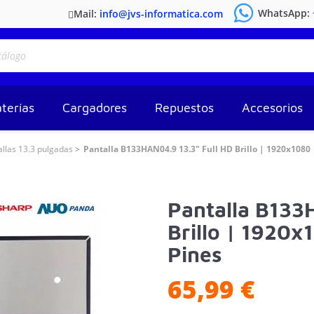
WhatsApp:
Mail:
info@jvs-informatica.com
terías
Cargadores
Repuestos
Accesorios
allas 13.3 pulgadas
Pantalla B133HAN04.9 13.3" Full HD Brillo | 1920x1080 
Pantalla B133
Brillo | 1920x
Pines
65,99 €