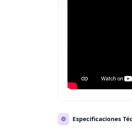
⚙️
Especificaciones Té