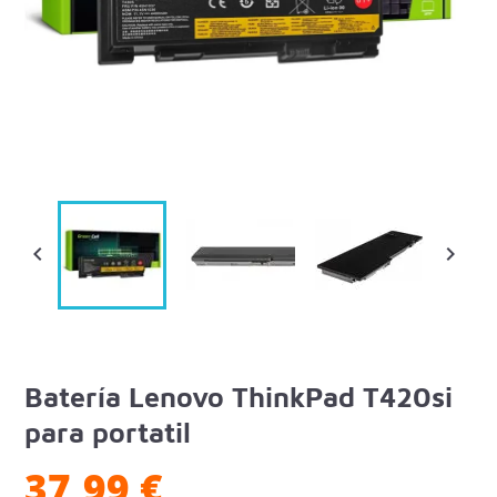


Batería Lenovo ThinkPad T420si
para portatil
37,99 €