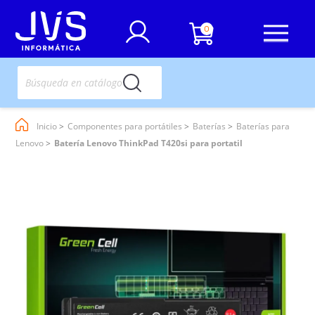
0
Inicio
Componentes para portátiles
Baterías
Baterías para
Lenovo
Batería Lenovo ThinkPad T420si para portatil