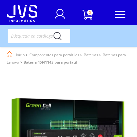
0
Inicio
Componentes para portátiles
Baterías
Baterías para
Lenovo
Batería 45N1143 para portatil