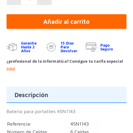
Añadir al carrito
Garantía
15 Días
Pago
Hasta 2
Para
Seguro
Años
Devolver
¿profesional de la informática? Consigue tu tarifa especial
aquí
Descripción
Batería para portatiles
45N1143
Referencia:
45N1143
Número de Celdas:
6 Celdas