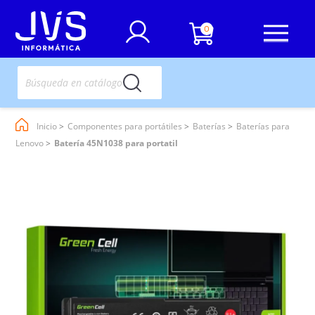
0
Inicio
Componentes para portátiles
Baterías
Baterías para
Lenovo
Batería 45N1038 para portatil