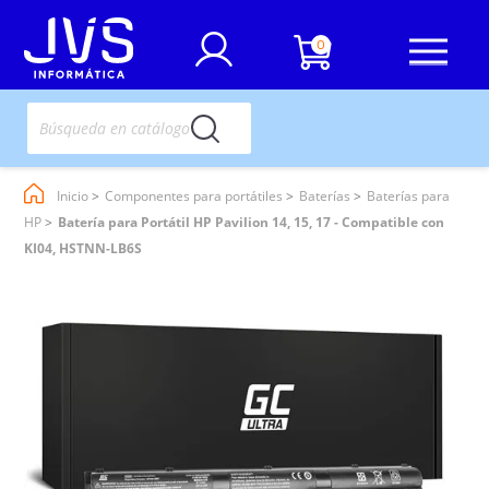
0
Inicio
Componentes para portátiles
Baterías
Baterías para
HP
Batería para Portátil HP Pavilion 14, 15, 17 - Compatible con
KI04, HSTNN-LB6S