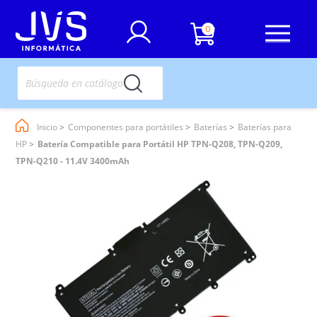
0
Inicio
Componentes para portátiles
Baterías
Baterías para
HP
Batería Compatible para Portátil HP TPN-Q208, TPN-Q209,
TPN-Q210 - 11.4V 3400mAh