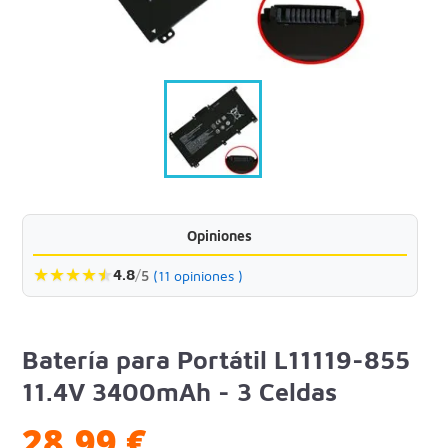
Opiniones
★
★
★
★
★
★
4.8
/
5
(11 opiniones )
Batería para Portátil L11119-855
11.4V 3400mAh - 3 Celdas
28,99 €