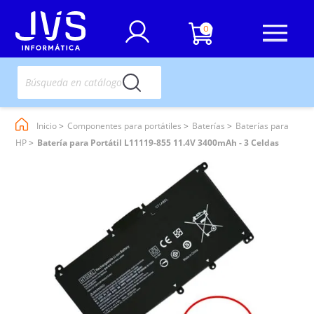
0
Inicio
Componentes para portátiles
Baterías
Baterías para
HP
Batería para Portátil L11119-855 11.4V 3400mAh - 3 Celdas