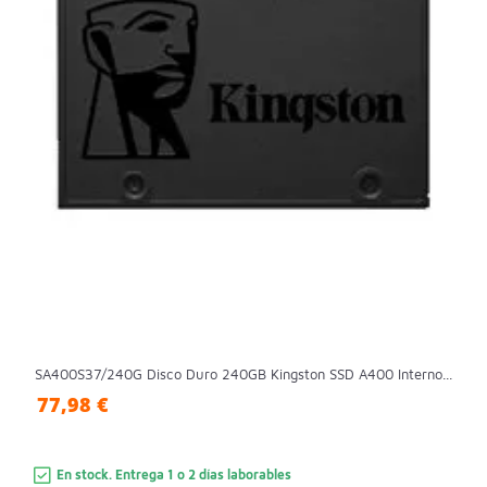
SA400S37/240G Disco Duro 240GB Kingston SSD A400 Interno...
77,98 €
En stock. Entrega 1 o 2 días laborables