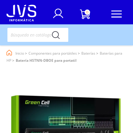
0
Inicio
Componentes para portátiles
Baterías
Baterías para
HP
Batería HSTNN-DBOE para portatil