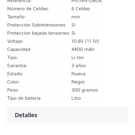
Referencia:
HSTNN-DBOE
Número de Celdas:
6 Celdas
Tamaño:
mm
Protección Sobretensiones:
Si
Proteccion bajada tensiones:
Si
Voltaje:
10.8V (11.1V)
Capacidad:
4400 mAh
Tipo:
Li-Ion
Garantia:
3 años
Estado:
Nueva
Color:
Negro
Peso:
300 gramos
Tipo de batería
Litio
Detalles