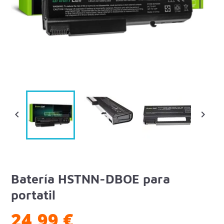


Batería HSTNN-DBOE para
portatil
24,99 €