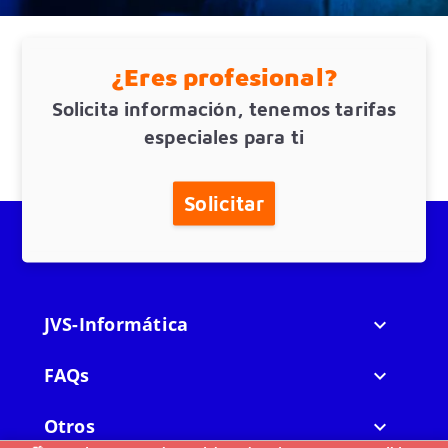
¿Eres profesional?
Solicita información, tenemos tarifas
especiales para ti
Solicitar
JVS-Informática

FAQs

Otros
