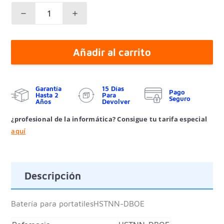
Añadir al carrito
Garantía
15 Días
Pago
Hasta 2
Para
Seguro
Años
Devolver
¿profesional de la informática? Consigue tu tarifa especial
aquí
Descripción
Batería para portatiles
HSTNN-DBOE