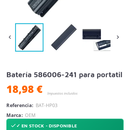


Batería 586006-241 para portatil
18,98 €
Impuestos incluidos
Referencia:
BAT-HP03
Marca:
OEM
✓ EN STOCK - DISPONIBLE