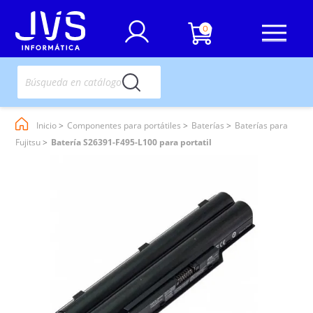
0
Inicio
Componentes para portátiles
Baterías
Baterías para
Fujitsu
Batería S26391-F495-L100 para portatil