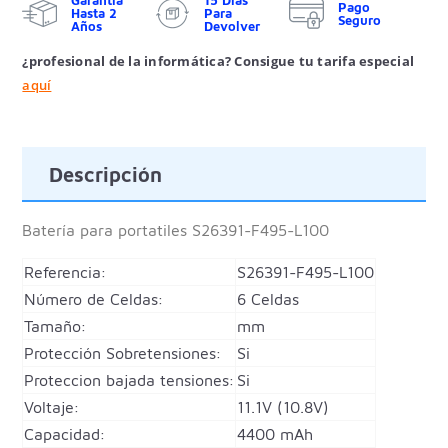
Garantía
15 Días
Pago
Hasta 2
Para
Seguro
Años
Devolver
¿profesional de la informática? Consigue tu tarifa especial
aquí
Descripción
Batería para portatiles
S26391-F495-L100
Referencia:
S26391-F495-L100
Número de Celdas:
6 Celdas
Tamaño:
mm
Protección Sobretensiones:
Si
Proteccion bajada tensiones:
Si
Voltaje:
11.1V (10.8V)
Capacidad:
4400 mAh