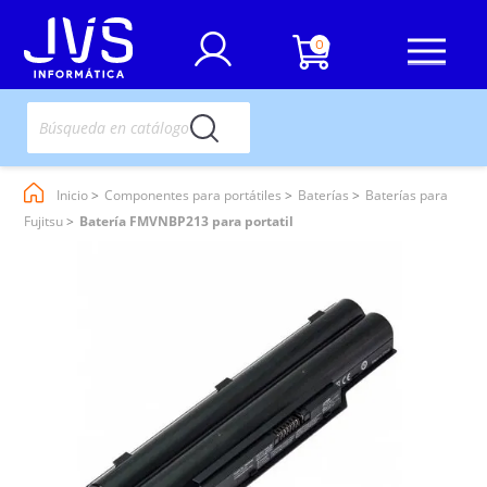
0
Inicio
Componentes para portátiles
Baterías
Baterías para
Fujitsu
Batería FMVNBP213 para portatil