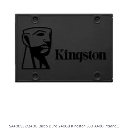
SA400S37/240G Disco Duro 240GB Kingston SSD A400 Interno...