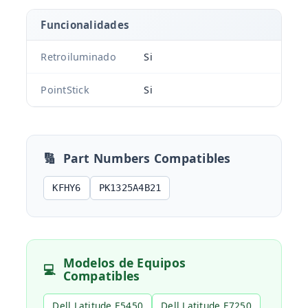
Funcionalidades
Retroiluminado
Si
PointStick
Si
🔢
Part Numbers Compatibles
KFHY6
PK1325A4B21
Modelos de Equipos
💻
Compatibles
Dell Latitude E5450
Dell Latitude E7250