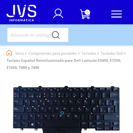
0
Inicio
Componentes para portátiles
Teclados
Teclados Dell
Teclado Español Retroiluminado para Dell Latitude E5450, E7250,
E7450, 7480 y 7490